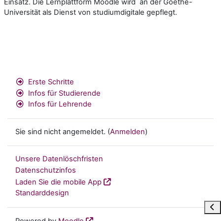
Einsatz. Die Lernplattform Moodle wird an der Goethe-
Universität als Dienst von studiumdigitale gepflegt.
Erste Schritte
Infos für Studierende
Infos für Lehrende
Sie sind nicht angemeldet. (
Anmelden
)
Unsere Datenlöschfristen
Datenschutzinfos
Laden Sie die mobile App
Standarddesign
Blo
Powered by
Moodle