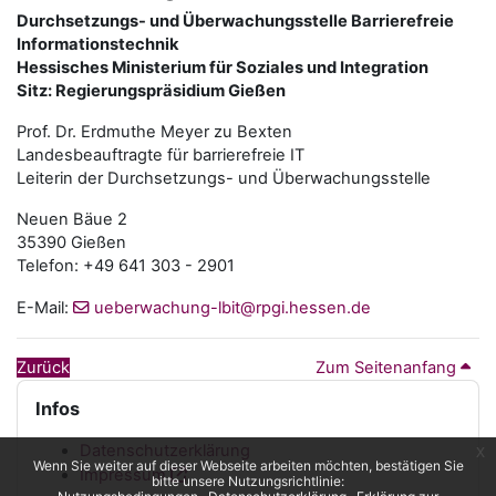
Durchsetzungs- und Überwachungsstelle Barrierefreie
Informationstechnik
Hessisches Ministerium für Soziales und Integration
Sitz: Regierungspräsidium Gießen
Prof. Dr. Erdmuthe Meyer zu Bexten
Landesbeauftragte für barrierefreie IT
Leiterin der Durchsetzungs- und Überwachungsstelle
Neuen Bäue 2
35390 Gießen
Telefon: +49 641 303 - 2901
E-Mail:
ueberwachung-lbit@rpgi.hessen.de
Zurück
Zum Seitenanfang
Blöcke
Infos überspringen
Infos
Datenschutzerklärung
x
Wenn Sie weiter auf dieser Webseite arbeiten möchten, bestätigen Sie
Impressum
bitte unsere Nutzungsrichtlinie: